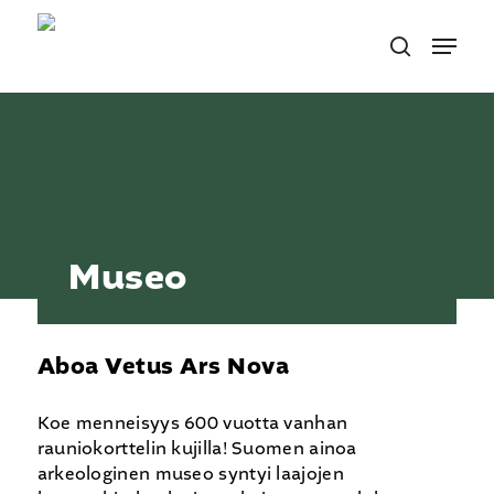
Skip
Menu
to
search
main
content
Museo
Aboa Vetus Ars Nova
Koe menneisyys 600 vuotta vanhan
rauniokorttelin kujilla! Suomen ainoa
arkeologinen museo syntyi laajojen