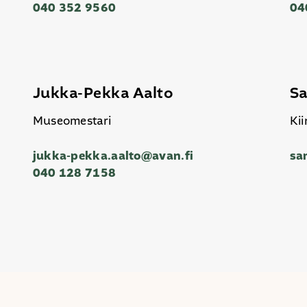
040 352 9560
04
Jukka-Pekka Aalto
Sa
Museomestari
Kii
jukka-pekka.aalto@avan.fi
sa
040 128 7158