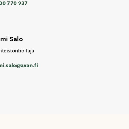
00 770 937
mi Salo
nteistönhoitaja
mi.salo@avan.fi