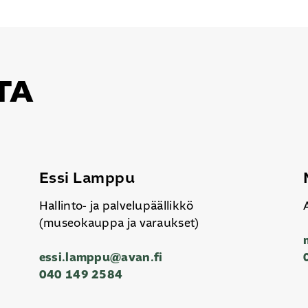
TA
Essi Lamppu
Hallinto- ja palvelupäällikkö
(museokauppa ja varaukset)
essi.lamppu@avan.fi
040 149 2584