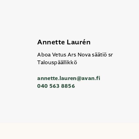
Annette Laurén
Aboa Vetus Ars Nova säätiö sr
Talouspäällikkö
annette.lauren@avan.fi
040 563 8856