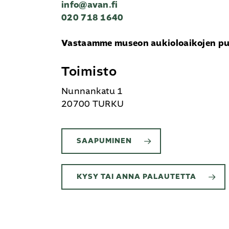
info@avan.fi
020 718 1640
Vastaamme museon aukioloaikojen pui
Toimisto
Nunnankatu 1
20700 TURKU
SAAPUMINEN
KYSY TAI ANNA PALAUTETTA