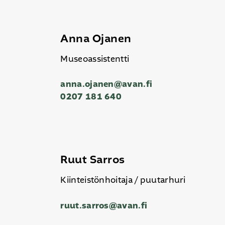
Anna Ojanen
Museoassistentti
anna.ojanen@avan.fi
0207 181 640
Ruut Sarros
Kiinteistönhoitaja / puutarhuri
ruut.sarros@avan.fi