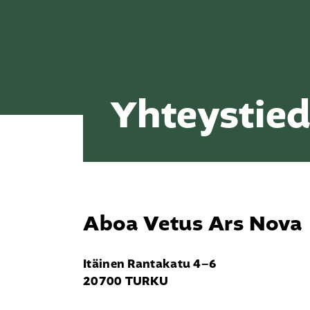
Yhteystie
Kirjoita hakusana. Paina enter etsiäksesi
Aboa Vetus Ars Nova
Itäinen Rantakatu 4–6
20700 TURKU