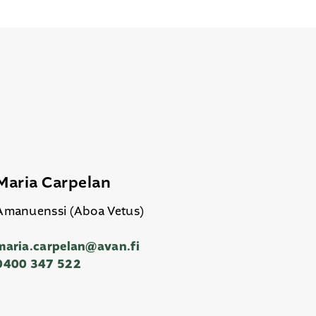
Maria Carpelan
Amanuenssi (Aboa Vetus)
maria.carpelan@avan.fi
0400 347 522