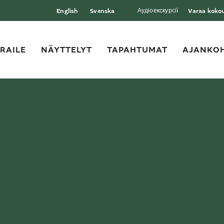
Аудіоекскурсії
English
Svenska
Varaa kokous
ERAILE
NÄYTTELYT
TAPAHTUMAT
AJANKOH