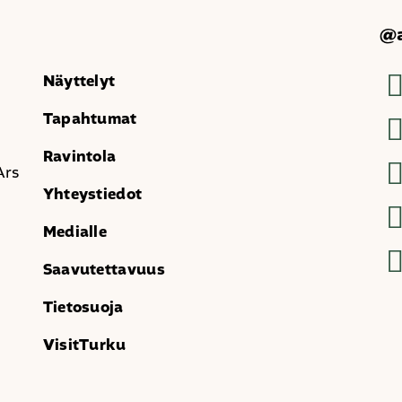
@a
Näyttelyt
Tapahtumat
Ravintola
Ars
Yhteystiedot
Medialle
Saavutettavuus
Tietosuoja
VisitTurku