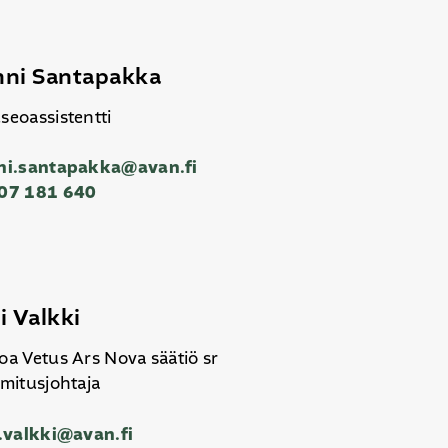
ni Santapakka
seoassistentti
ni.santapakka@avan.fi
07 181 640
i Valkki
oa Vetus Ars Nova säätiö sr
mitusjohtaja
i.valkki@avan.fi