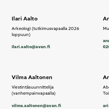
Ilari Aalto
An
Arkeologi (tutkimusvapaalla 2026
Mu
loppuun)
an
ilari.aalto@avan.fi
02
Vilma Aaltonen
Ar
Viestintäsuunnittelija
Ab
(vanhempainvapaalla)
Toi
vilma.aaltonen@avan.fi
ar