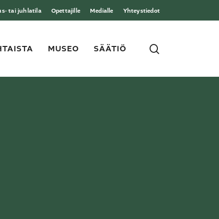
- tai juhlatila
Opettajille
Medialle
Yhteystiedot
search
TAISTA
MUSEO
SÄÄTIÖ