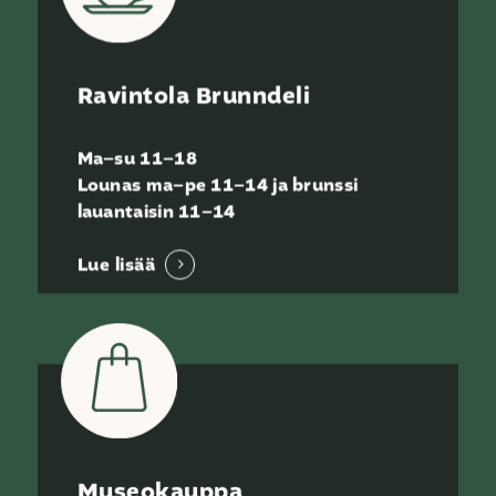
Ravintola Brunndeli
Ma–su 11–18
Lounas ma–pe 11–14 ja b
runssi
lauantaisin 11–14
Lue lisää
Museokauppa