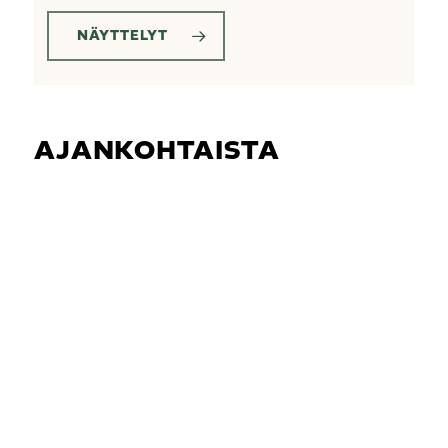
NÄYTTELYT
AJANKOHTAISTA
Kuvataiteilija
Ilona
Niemen
julkisivuteos
Personae
Aboenses
elävöittää
museokorttelia
kesäkuusta
alkaen