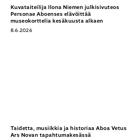
Kuvataiteilija Ilona Niemen julkisivuteos
Personae Aboenses elävöittää
museokorttelia kesäkuusta alkaen
8.6.2026
Taidetta,
musiikkia
ja
historiaa
Aboa
Vetus
Ars
Novan
tapahtumakesässä
Taidetta, musiikkia ja historiaa Aboa Vetus
Ars Novan tapahtumakesässä