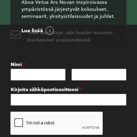
Aboa Vetus Ars Novan inspiroivassa
ympäristössä järjestyvät kokoukset,
seminaarit, yksityistilaisuudet ja juhlat.
Lue lisää
Tilaa uutiskirje, niin kuulet museon
kuulumiset ensimmäisenä
Nimi
*
F
L
i
a
Kirjoita sähköpostiosoitteesi
*
r
s
s
t
t