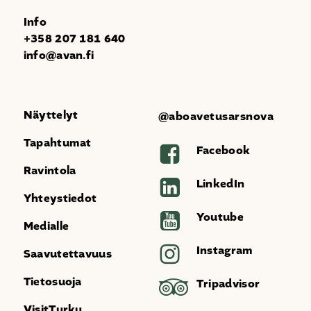
Info
+358 207 181 640
info@avan.fi
Näyttelyt
@aboavetusarsnova
Tapahtumat
Facebook
Ravintola
LinkedIn
Yhteystiedot
Youtube
Medialle
Instagram
Saavutettavuus
Tietosuoja
Tripadvisor
VisitTurku