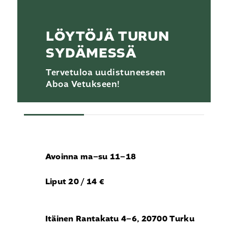
LÖYTÖJÄ TURUN
SYDÄMESSÄ
Tervetuloa uudistuneeseen
Aboa Vetukseen!
Aukiolot
Avoinna ma–su 11–18
ja
pääsymaksut
Aukiolot
Liput 20 / 14 €
ja
pääsymaksut
Itäinen Rantakatu 4–6, 20700 Turku