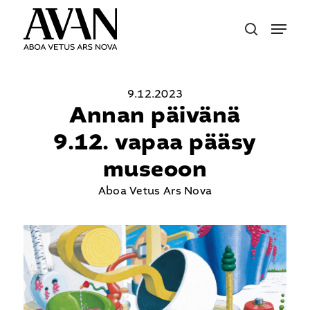
Skip
Menu
to
search
main
content
9.12.2023
Annan päivänä
9.12. vapaa pääsy
museoon
Aboa Vetus Ars Nova