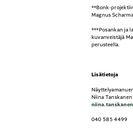
**Bonk-projektii
Magnus Scharmano
***Posankan ja la
kuvanveistäjä Mat
perusteella.
Lisätietoja
Näyttelyamanuen
Niina Tanskanen
niina.tanskane
040 585 4499