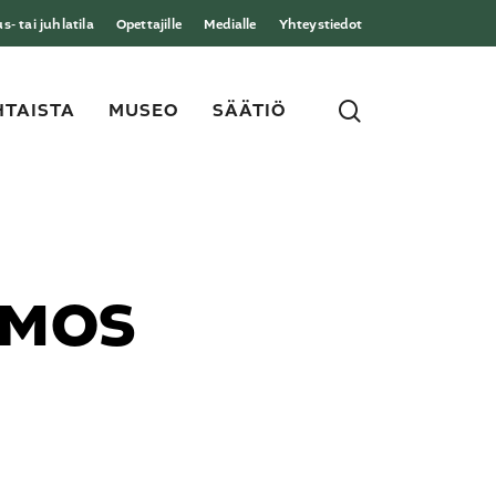
- tai juhlatila
Opettajille
Medialle
Yhteystiedot
search
TAISTA
MUSEO
SÄÄTIÖ
OSMOS