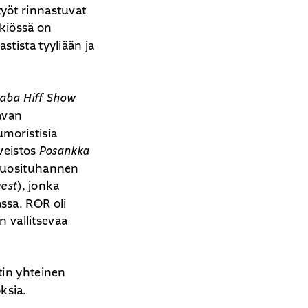
yöt rinnastuvat
kiössä on
tista tyyliään ja
aba Hiff Show
aavan
moristisia
veistos
Posankka
 Vuosituhannen
uest
), jonka
ssa. ROR oli
n vallitsevaa
tin yhteinen
oksia.