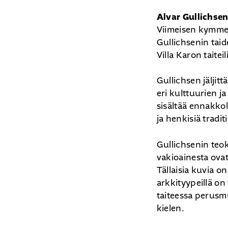
Alvar Gullichse
Viimeisen kymmen
Gullichsenin taid
Kirjoita hakusana. Paina enter etsiäksesi
Villa Karon taitei
Gullichsen jäljit
eri kulttuurien j
sisältää ennakkol
ja henkisiä tradit
Gullichsenin teok
vakioainesta ovat
Tällaisia kuvia o
arkkityypeillä on
taiteessa perusm
kielen.