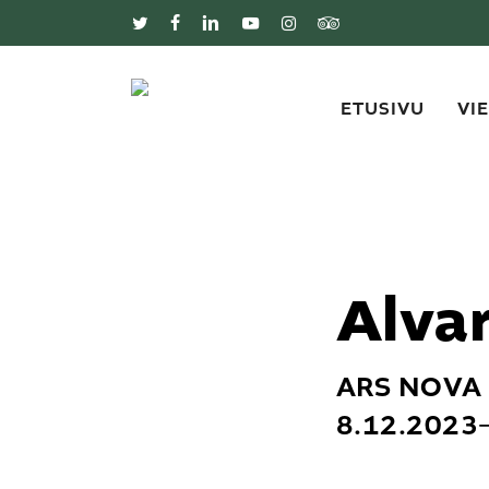
Skip
to
twitter
facebook
linkedin
youtube
instagram
tripadvisor
main
content
ETUSIVU
VI
Alva
ARS NOVA
8.12.2023