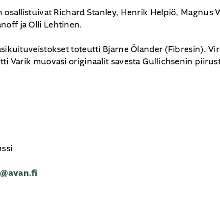
n osallistuivat Richard Stanley, Henrik Helpiö, Magnus
ff ja Olli Lehtinen.
sikuituveistokset toteutti Bjarne Ölander (Fibresin). Vi
ti Varik muovasi originaalit savesta Gullichsenin piiru
ssi
n@avan.fi