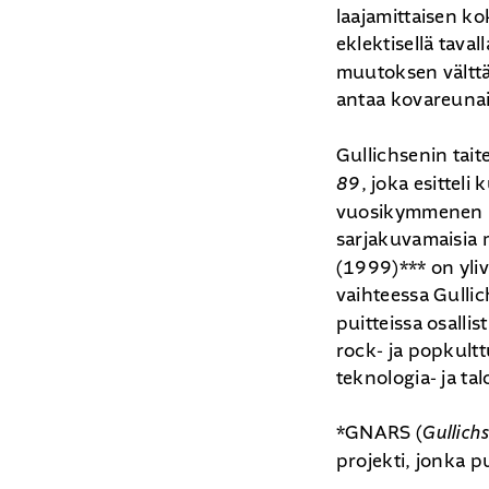
laajamittaisen k
eklektisellä tava
muutoksen välttäm
antaa kovareunai
Gullichsenin tai
89
, joka esittel
vuosikymmenen hä
sarjakuvamaisia
(1999)*** on yli
vaihteessa Gullichs
puitteissa osall
rock- ja popkultt
teknologia- ja ta
*GNARS (
Gullich
projekti, jonka pu