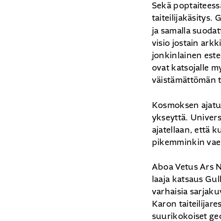
Sekä poptaiteessa
taiteilijakäsitys.
ja samalla suodat
visio jostain ark
jonkinlainen este
ovat katsojalle 
väistämättömän 
Kosmoksen ajatuk
ykseyttä. Univers
ajatellaan, että 
pikemminkin vaelt
Aboa Vetus Ars N
laaja katsaus Gull
varhaisia sarjaku
Karon taiteilija
suurikokoiset g