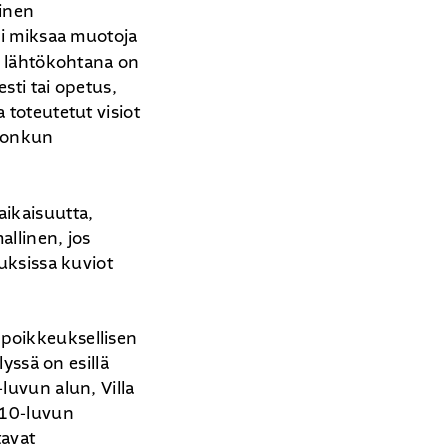
linen
ai miksaa muotoja
en lähtökohtana on
sti tai opetus,
 toteutetut visiot
 jonkun
aikaisuutta,
allinen, jos
auksissa kuviot
 poikkeuksellisen
lyssä on esillä
luvun alun, Villa
010-luvun
tavat