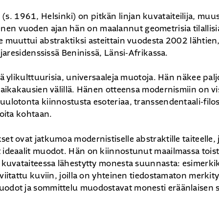
n
(s. 1961, Helsinki) on pitkän linjan kuvataiteilija, muus
en vuoden ajan hän on maalannut geometrisia tilallisi
e muuttui abstraktiksi asteittain vuodesta 2002 lähtien, 
.
lijaresidenssissä Beninissä, Länsi-Afrikassa.
tää ylikulttuurisia, universaaleja muotoja. Hän näkee pal
a aikakausien välillä. Hänen otteensa modernismiin on vi
uulotonta kiinnostusta esoteriaa, transsendentaali-filo
ioita kohtaan.
set ovat jatkumoa modernistiselle abstraktille taiteelle,
 ideaalit muodot. Hän on kiinnostunut maailmassa toist
n kuvataiteessa lähestytty monesta suunnasta: esimerkiksi
 viitattu kuviin, joilla on yhteinen tiedostamaton merkit
uodot ja sommittelu muodostavat monesti eräänlaisen 