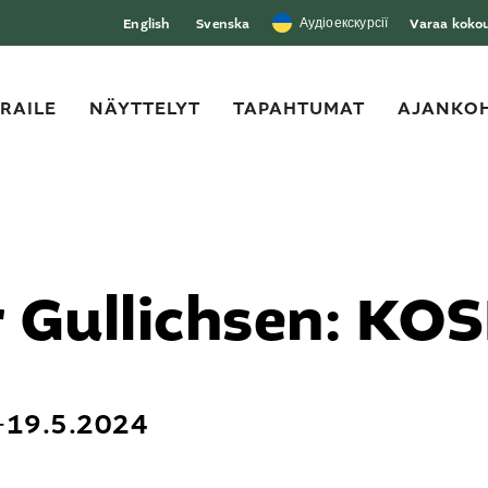
Аудіоекскурсії
English
Svenska
Varaa kokous
ERAILE
NÄYTTELYT
TAPAHTUMAT
AJANKOH
r Gullichsen: K
−19.5.2024