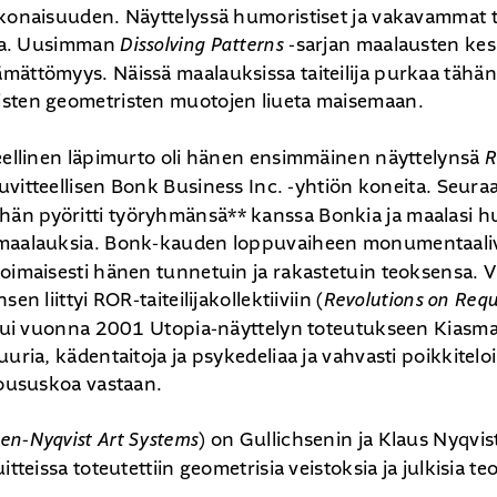
okonaisuuden. Näyttelyssä humoristiset ja vakavammat t
lla. Uusimman
Dissolving Patterns
-sarjan maalausten kes
ättömyys. Näissä maalauksissa taiteilija purkaa tähänas
sten geometristen muotojen liueta maisemaan.
teellinen läpimurto oli hänen ensimmäinen näyttelynsä
R
i kuvitteellisen Bonk Business Inc. -yhtiön koneita. Seur
n pyöritti työryhmänsä** kanssa Bonkia ja maalasi hu
 maalauksia. Bonk-kauden loppuvaiheen monumentaali
voimaisesti hänen tunnetuin ja rakastetuin teoksensa.
en liittyi ROR-taiteilijakollektiiviin (
Revolutions on Req
istui vuonna 2001 Utopia-näyttelyn toteutukseen Kiasma
uuria, kädentaitoja ja psykedeliaa ja vahvasti poikkiteloi
loususkoa vastaan.
sen-Nyqvist Art Systems
) on Gullichsenin ja Klaus Nyqvis
itteissa toteutettiin geometrisia veistoksia ja julkisia te