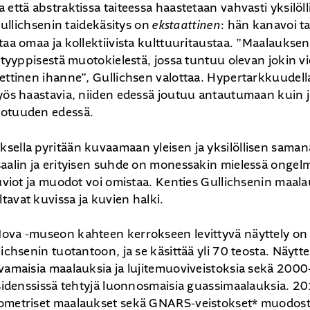
 että abstraktissa taiteessa haastetaan vahvasti yksilöl
 Gullichsenin taidekäsitys on
ekstaattinen
: hän kanavoi t
taa omaa ja kollektiivista kulttuuritaustaa. ”Maalauks
kityyppisestä muotokielestä, jossa tuntuu olevan jokin vie
ettinen ihanne”, Gullichsen valottaa. Hypertarkkuudella
myös haastavia, niiden edessä joutuu antautumaan kuin
totuuden edessä.
sella pyritään kuvaamaan yleisen ja yksilöllisen saman
aalin ja erityisen suhde on monessakin mielessä ongelm
kuviot ja muodot voi omistaa. Kenties Gullichsenin maal
avat kuvissa ja kuvien halki.
ova -museon kahteen kerrokseen levittyvä näyttely on
ichsenin tuotantoon, ja se käsittää yli 70 teosta. Näytte
vamaisia maalauksia ja lujitemuoviveistoksia sekä 2000-
residenssissä tehtyjä luonnosmaisia guassimaalauksia. 2
eometriset maalaukset sekä GNARS-veistokset* muodos