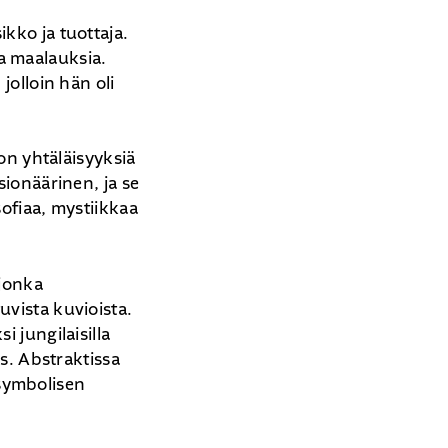
ikko ja tuottaja.
a maalauksia.
jolloin hän oli
jon yhtäläisyyksiä
sionäärinen, ja se
sofiaa, mystiikkaa
 jonka
uvista kuvioista.
 jungilaisilla
ys. Abstraktissa
symbolisen