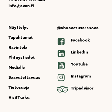
+358 207 181 640
info@avan.fi
Näyttelyt
@aboavetusarsnova
Tapahtumat
Facebook
Ravintola
LinkedIn
Yhteystiedot
Youtube
Medialle
Instagram
Saavutettavuus
Tietosuoja
Tripadvisor
VisitTurku