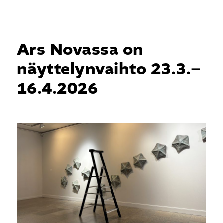
Skip
Menu
to
search
main
content
Ars Novassa on
näyttelynvaihto 23.3.–
16.4.2026