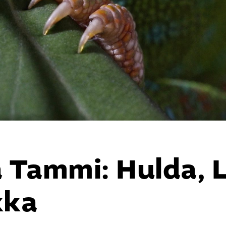
.
 Tammi: Hulda, Li
kka