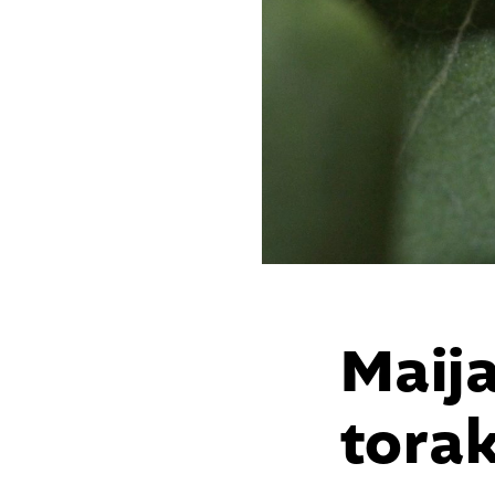
Kirjoita hakusana. Paina enter etsiäksesi
Maija
tora