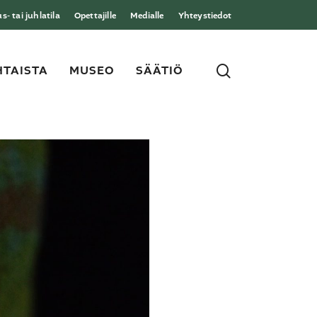
- tai juhlatila
Opettajille
Medialle
Yhteystiedot
search
TAISTA
MUSEO
SÄÄTIÖ