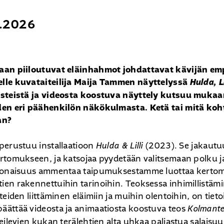
9.2026
aan piiloutuvat eläinhahmot johdattavat kävijän em
lle kuvataiteilija Maija Tammen näyttelyssä
Hulda, L
steistä ja videosta koostuva näyttely kutsuu mukaan
den eri päähenkilön näkökulmasta. Ketä tai mitä ko
an?
perustuu installaatioon
Hulda & Lilli
(2023). Se jakautu
rtomukseen, ja katsojaa pyydetään valitsemaan polku ja
konaisuus ammentaa taipumuksestamme luottaa kertomu
en rakennettuihin tarinoihin. Teoksessa inhimillistäm
teiden liittäminen eläimiin ja muihin olentoihin, on tieto
ättää videosta ja animaatiosta koostuva teos
Kolmant
eilevien kukan terälehtien alta uhkaa paljastua salaisuus