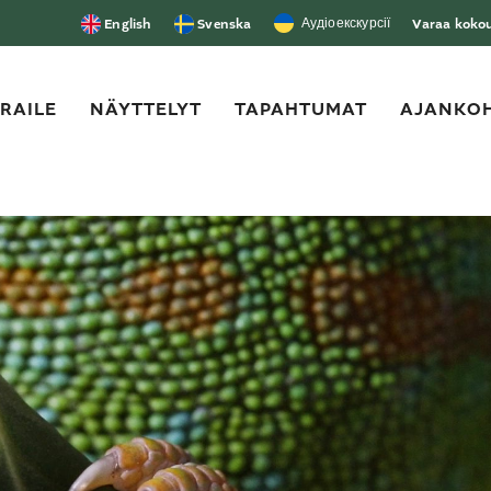
Аудіоекскурсії
English
Svenska
Varaa kokous
ERAILE
NÄYTTELYT
TAPAHTUMAT
AJANKOH