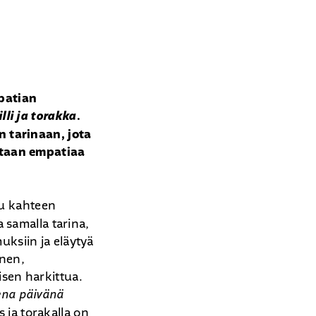
patian
illi ja torakka
.
 tarinaan, jota
htaan empatiaa
u kahteen
 samalla tarina,
ksiin ja eläytyä
inen,
isen harkittua.
ena päivänä
 ja torakalla on