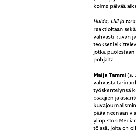
kolme päivää aika
Hulda, Lilli ja tor
reaktioitaan sek
vahvasti kuvan j
teokset leikittel
jotka puolestaan
pohjalta.
Maija Tammi
(s. 
vahvasta tarinan
työskentelynsä k
osaajien ja asian
kuvajournalismin
pääaineenaan visu
yliopiston Median
töissä, joita on o