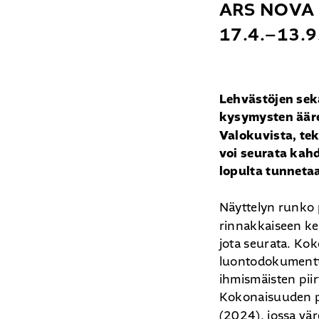
ARS NOVA
17.4.–13.
Lehvästöjen sek
kysymysten ääre
Valokuvista, tek
voi seurata kah
lopulta tunneta
Näyttelyn runko 
rinnakkaiseen ke
jota seurata. Ko
luontodokumentti
ihmismäisten piir
Kokonaisuuden pä
(2024), jossa vär