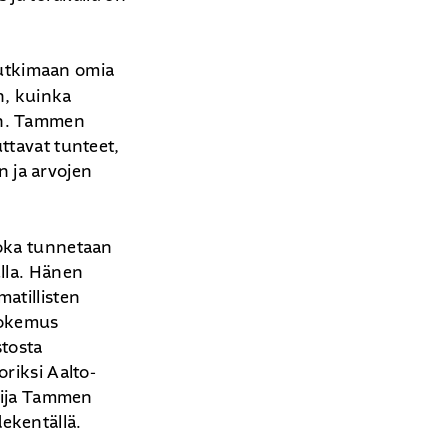
tutkimaan omia
n, kuinka
en. Tammen
ttavat tunteet,
 ja arvojen
 joka tunnetaan
ulla. Hänen
atillisten
 kokemus
stosta
riksi Aalto-
Maija Tammen
dekentällä.