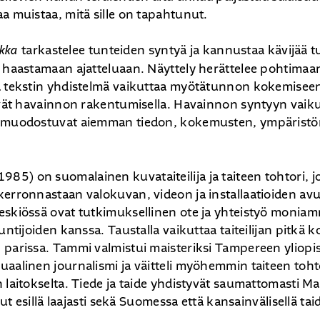
a muistaa, mitä sille on tapahtunut.
akka
tarkastelee tunteiden syntyä ja kannustaa kävijää 
ä haastamaan ajatteluaan. Näyttely herättelee pohtimaa
a tekstin yhdistelmä vaikuttaa myötätunnon kokemise
evät havainnon rakentumisella. Havainnon syntyyn vaiku
 muodostuvat aiemman tiedon, kokemusten, ympäristön
1985) on suomalainen kuvataiteilija ja taiteen tohtori,
kerronnastaan valokuvan, videon ja installaatioiden av
eskiössä ovat tutkimuksellinen ote ja yhteistyö moniamm
tuntijoiden kanssa. Taustalla vaikuttaa taiteilijan pitkä
 parissa. Tammi valmistui maisteriksi Tampereen yliopi
aalinen journalismi ja väitteli myöhemmin taiteen tohto
 laitokselta. Tiede ja taide yhdistyvät saumattomasti 
llut esillä laajasti sekä Suomessa että kansainvälisellä tai