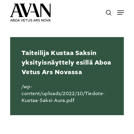
Skip
Menu
to
search
main
content
Taiteilija Kustaa Saksin
yksityisnäyttely esillä Aboa
Vetus Ars Novassa
/wp-
content/uploads/2022/10/Tiedote-
Kustaa-Saksi-Aura.pdf