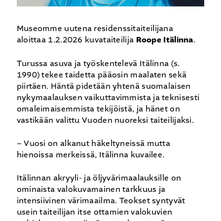
Museomme uutena residenssitaiteilijana
aloittaa 1.2.2026 kuvataiteilija
Roope Itälinna
.
Turussa asuva ja työskentelevä Itälinna (s.
1990) tekee taidetta pääosin maalaten sekä
piirtäen. Häntä pidetään yhtenä suomalaisen
nykymaalauksen vaikuttavimmista ja teknisesti
omaleimaisemmista tekijöistä, ja hänet on
vastikään valittu Vuoden nuoreksi taiteilijaksi.
– Vuosi on alkanut häkeltyneissä mutta
hienoissa merkeissä, Itälinna kuvailee.
Itälinnan akryyli- ja öljyvärimaalauksille on
ominaista valokuvamainen tarkkuus ja
intensiivinen värimaailma. Teokset syntyvät
usein taiteilijan itse ottamien valokuvien