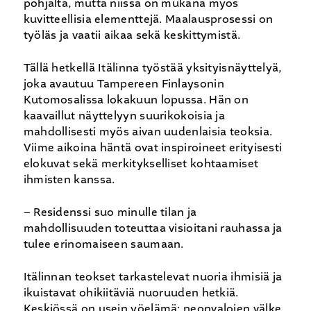
pohjalta, mutta niissä on mukana myös
kuvitteellisia elementtejä. Maalausprosessi on
työläs ja vaatii aikaa sekä keskittymistä.
Tällä hetkellä Itälinna työstää yksityisnäyttelyä,
joka avautuu Tampereen Finlaysonin
Kutomosalissa lokakuun lopussa. Hän on
kaavaillut näyttelyyn suurikokoisia ja
mahdollisesti myös aivan uudenlaisia teoksia.
Viime aikoina häntä ovat inspiroineet erityisesti
elokuvat sekä merkitykselliset kohtaamiset
ihmisten kanssa.
– Residenssi suo minulle tilan ja
mahdollisuuden toteuttaa visioitani rauhassa ja
tulee erinomaiseen saumaan.
Itälinnan teokset tarkastelevat nuoria ihmisiä ja
ikuistavat ohikiitäviä nuoruuden hetkiä.
Keskiössä on usein yöelämä: neonvalojen välke,