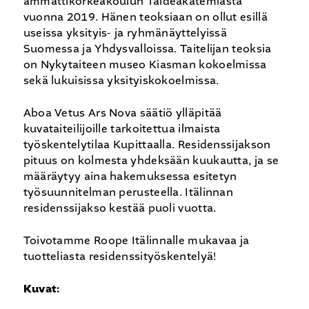
ammattikorkeakoulun Taideakatemiasta
vuonna 2019. Hänen teoksiaan on ollut esillä
useissa yksityis- ja ryhmänäyttelyissä
Suomessa ja Yhdysvalloissa. Taitelijan teoksia
on Nykytaiteen museo Kiasman kokoelmissa
sekä lukuisissa yksityiskokoelmissa.
Aboa Vetus Ars Nova säätiö ylläpitää
kuvataiteilijoille tarkoitettua ilmaista
työskentelytilaa Kupittaalla. Residenssijakson
pituus on kolmesta yhdeksään kuukautta, ja se
määräytyy aina hakemuksessa esitetyn
työsuunnitelman perusteella. Itälinnan
residenssijakso kestää puoli vuotta.
Toivotamme Roope Itälinnalle mukavaa ja
tuotteliasta residenssityöskentelyä!
Kuvat: