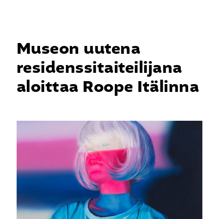
Skip
Menu
to
search
main
content
Museon uutena
residenssitaiteilijana
aloittaa Roope Itälinna