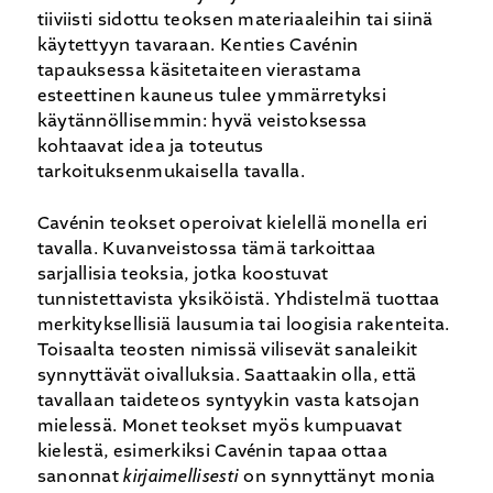
tiiviisti sidottu teoksen materiaaleihin tai siinä
käytettyyn tavaraan. Kenties Cavénin
tapauksessa käsitetaiteen vierastama
esteettinen kauneus tulee ymmärretyksi
käytännöllisemmin: hyvä veistoksessa
kohtaavat idea ja toteutus
tarkoituksenmukaisella tavalla.
Cavénin teokset operoivat kielellä monella eri
tavalla. Kuvanveistossa tämä tarkoittaa
sarjallisia teoksia, jotka koostuvat
tunnistettavista yksiköistä. Yhdistelmä tuottaa
merkityksellisiä lausumia tai loogisia rakenteita.
Toisaalta teosten nimissä vilisevät sanaleikit
synnyttävät oivalluksia. Saattaakin olla, että
tavallaan taideteos syntyykin vasta katsojan
mielessä. Monet teokset myös kumpuavat
kielestä, esimerkiksi Cavénin tapaa ottaa
sanonnat
kirjaimellisesti
on synnyttänyt monia