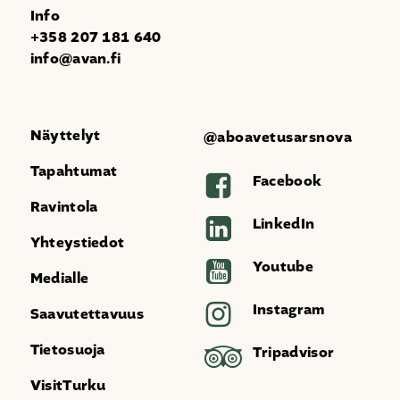
Info
+358 207 181 640
info@avan.fi
Näyttelyt
@aboavetusarsnova
Tapahtumat
Facebook
Ravintola
LinkedIn
Yhteystiedot
Youtube
Medialle
Instagram
Saavutettavuus
Tietosuoja
Tripadvisor
VisitTurku