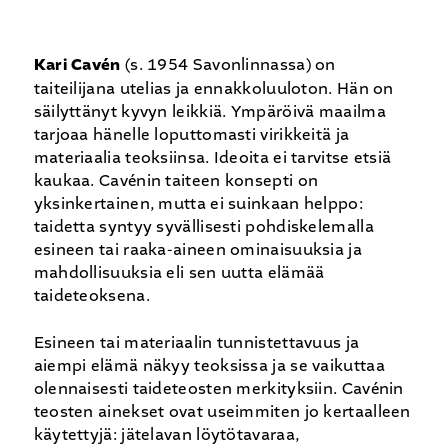
Kari Cavén
(s. 1954 Savonlinnassa) on
taiteilijana utelias ja ennakkoluuloton. Hän on
säilyttänyt kyvyn leikkiä. Ympäröivä maailma
tarjoaa hänelle loputtomasti virikkeitä ja
materiaalia teoksiinsa. Ideoita ei tarvitse etsiä
kaukaa. Cavénin taiteen konsepti on
yksinkertainen, mutta ei suinkaan helppo:
taidetta syntyy syvällisesti pohdiskelemalla
esineen tai raaka-aineen ominaisuuksia ja
mahdollisuuksia eli sen uutta elämää
taideteoksena.
Esineen tai materiaalin tunnistettavuus ja
aiempi elämä näkyy teoksissa ja se vaikuttaa
olennaisesti taideteosten merkityksiin. Cavénin
teosten ainekset ovat useimmiten jo kertaalleen
käytettyjä: jätelavan löytötavaraa,