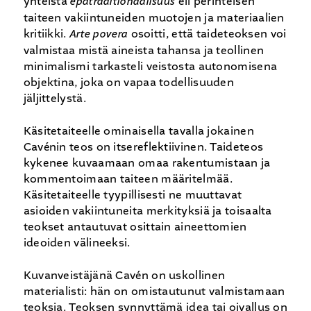
yhteistä
epätraditionaalisuus
eli perinteisen
taiteen vakiintuneiden muotojen ja materiaalien
kritiikki.
Arte povera
osoitti, että taideteoksen voi
valmistaa mistä aineista tahansa ja teollinen
minimalismi tarkasteli veistosta autonomisena
objektina, joka on vapaa todellisuuden
jäljittelystä.
Käsitetaiteelle ominaisella tavalla jokainen
Cavénin teos on itsereflektiivinen. Taideteos
kykenee kuvaamaan omaa rakentumistaan ja
kommentoimaan taiteen määritelmää.
Käsitetaiteelle tyypillisesti ne muuttavat
asioiden vakiintuneita merkityksiä ja toisaalta
teokset antautuvat osittain aineettomien
ideoiden välineeksi.
Kuvanveistäjänä Cavén on uskollinen
materialisti: hän on omistautunut valmistamaan
teoksia. Teoksen synnyttämä idea tai oivallus on