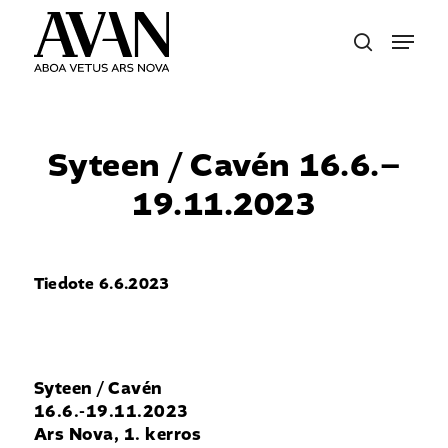
Skip
Menu
to
search
main
content
Syteen / Cavén 16.6.–
19.11.2023
Tiedote 6.6.2023
Syteen / Cavén
16.6.-19.11.2023
Ars Nova, 1. kerros