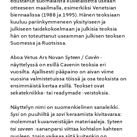
edustanut suomalaista kuvataidetta useaan
otteeseen maailmalla, esimerkiksi Venetsian
biennaalissa (1988 ja 1995). Hänen teoksiaan
kuuluu pariinkymmeneen yksityiseen ja
julkiseen taidekokoelmaan ja julkisia teoksia
hän on toteuttanut useamman julkisen teoksen
Suomessa ja Ruotsissa.
Aboa Vetus Ars Novan
Syteen / Cavén
-
näyttelyssä on esillä Cavenin teoksia eri
vuosilta. Ajallisesti pääpaino on aivan viime
vuosina valmistetuissa töissä ja osa teoksista on
ensimmäistä kertaa esillä. Teokset ovat
sekatekniikka- tai readymade -veistoksia.
Näyttelyn nimi on suomenkielinen sanaleikki.
Sysi
on puuhiiltä ja
savi
keraamista kivitavaraa:
molemmat kuvanveistäjän materiaaleja.
Syteen
tai saveen
-sananparsi viittaa kohtalon kahteen
puoleen, tosin vaikeaa siitä kuitenkin on