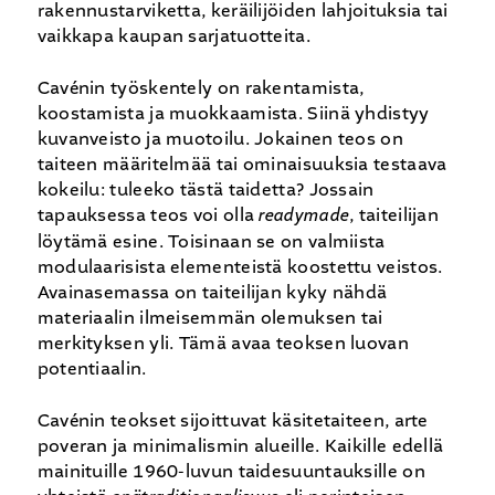
rakennustarviketta, keräilijöiden lahjoituksia tai
vaikkapa kaupan sarjatuotteita.
Cavénin työskentely on rakentamista,
koostamista ja muokkaamista. Siinä yhdistyy
kuvanveisto ja muotoilu. Jokainen teos on
taiteen määritelmää tai ominaisuuksia testaava
kokeilu: tuleeko tästä taidetta? Jossain
tapauksessa teos voi olla
readymade
, taiteilijan
löytämä esine. Toisinaan se on valmiista
modulaarisista elementeistä koostettu veistos.
Avainasemassa on taiteilijan kyky nähdä
materiaalin ilmeisemmän olemuksen tai
merkityksen yli. Tämä avaa teoksen luovan
potentiaalin.
Cavénin teokset sijoittuvat käsitetaiteen, arte
poveran ja minimalismin alueille. Kaikille edellä
mainituille 1960-luvun taidesuuntauksille on