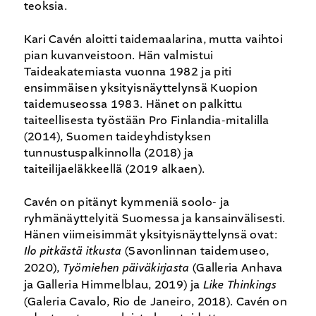
teoksia.
Kari Cavén aloitti taidemaalarina, mutta vaihtoi
pian kuvanveistoon. Hän valmistui
Taideakatemiasta vuonna 1982 ja piti
ensimmäisen yksityisnäyttelynsä Kuopion
taidemuseossa 1983. Hänet on palkittu
taiteellisesta työstään Pro Finlandia-mitalilla
(2014), Suomen taideyhdistyksen
tunnustuspalkinnolla (2018) ja
taiteilijaeläkkeellä (2019 alkaen).
Cavén on pitänyt kymmeniä soolo- ja
ryhmänäyttelyitä Suomessa ja kansainvälisesti.
Hänen viimeisimmät yksityisnäyttelynsä ovat:
Ilo pitkästä itkusta
(Savonlinnan taidemuseo,
2020),
Työmiehen päiväkirjasta
(Galleria Anhava
ja Galleria Himmelblau, 2019) ja
Like Thinkings
(Galeria Cavalo, Rio de Janeiro, 2018). Cavén on