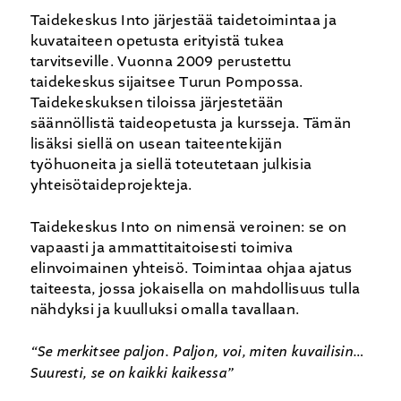
Taidekeskus Into järjestää taidetoimintaa ja
kuvataiteen opetusta erityistä tukea
tarvitseville. Vuonna 2009 perustettu
taidekeskus sijaitsee Turun Pompossa.
Taidekeskuksen tiloissa järjestetään
säännöllistä taideopetusta ja kursseja. Tämän
lisäksi siellä on usean taiteentekijän
työhuoneita ja siellä toteutetaan julkisia
yhteisötaideprojekteja.
Taidekeskus Into on nimensä veroinen: se on
vapaasti ja ammattitaitoisesti toimiva
elinvoimainen yhteisö. Toimintaa ohjaa ajatus
taiteesta, jossa jokaisella on mahdollisuus tulla
nähdyksi ja kuulluksi omalla tavallaan.
“Se merkitsee paljon. Paljon, voi, miten kuvailisin…
Suuresti, se on kaikki kaikessa”