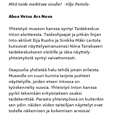
Mitä taide merkitsee sinulle? -Viljo Pertola-
Aboa Vetus Ars Nova
Yhteistyö museon kanssa syntyi Taidekeskus
Inton aloitteesta. Taideohjaajat ja pitkän linjan
Into-aktiivit Eija Ruoho ja Sinikka Mäki-Lertola
kutsuivat näyttelyamanuenssi Niina Tanskasen
taidekeskukseen visiitille ja idea näyttely-
yhteistyöstä syntyi vaivattomasti.
Osapuolia yhdistää halu tehdä jotain erilaista.
Museolle on suuri kunnia tarjota puitteet
näyttelyille, joiden eteen Intossa on
työskennelty vuosia. Yhteistyö Inton kanssa
pyrkii tekemään erityistaiteen osaksi
taidekenttää. Parasta yhteistyössä on kuitenkin
sen ydin: näiden viiden taiteilijan näyttelyt ovat
todella näkemisen ja kokemisen arvoisia!