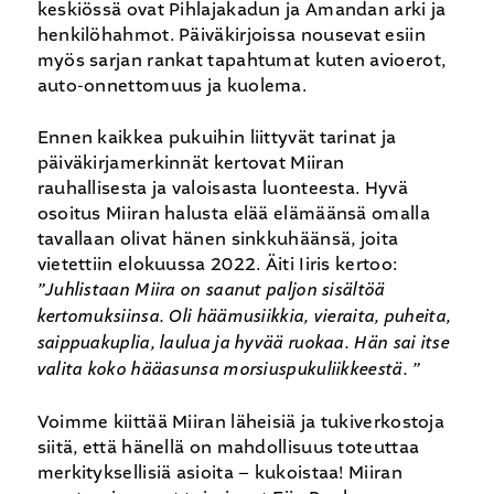
keskiössä ovat Pihlajakadun ja Amandan arki ja
henkilöhahmot. Päiväkirjoissa nousevat esiin
myös sarjan rankat tapahtumat kuten avioerot,
auto-onnettomuus ja kuolema.
Ennen kaikkea pukuihin liittyvät tarinat ja
päiväkirjamerkinnät kertovat Miiran
rauhallisesta ja valoisasta luonteesta. Hyvä
osoitus Miiran halusta elää elämäänsä omalla
tavallaan olivat hänen sinkkuhäänsä, joita
vietettiin elokuussa 2022. Äiti Iiris kertoo:
”Juhlistaan Miira on saanut paljon sisältöä
kertomuksiinsa. Oli häämusiikkia, vieraita, puheita,
saippuakuplia, laulua ja hyvää ruokaa. Hän sai itse
valita koko hääasunsa morsiuspukuliikkeestä. ”
Voimme kiittää Miiran läheisiä ja tukiverkostoja
siitä, että hänellä on mahdollisuus toteuttaa
merkityksellisiä asioita – kukoistaa! Miiran