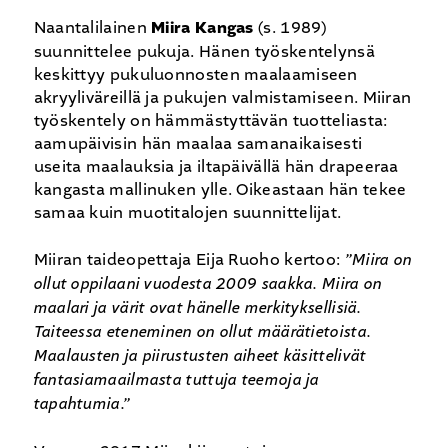
Naantalilainen
Miira Kangas
(s. 1989)
suunnittelee pukuja. Hänen työskentelynsä
keskittyy pukuluonnosten maalaamiseen
akryyliväreillä ja pukujen valmistamiseen. Miiran
työskentely on hämmästyttävän tuotteliasta:
aamupäivisin hän maalaa samanaikaisesti
useita maalauksia ja iltapäivällä hän drapeeraa
kangasta mallinuken ylle. Oikeastaan hän tekee
samaa kuin muotitalojen suunnittelijat.
Miiran taideopettaja Eija Ruoho kertoo:
”Miira on
ollut oppilaani vuodesta 2009 saakka. Miira on
maalari ja värit ovat hänelle merkityksellisiä.
Taiteessa eteneminen on ollut määrätietoista.
Maalausten ja piirustusten aiheet käsittelivät
fantasiamaailmasta tuttuja teemoja ja
tapahtumia.”