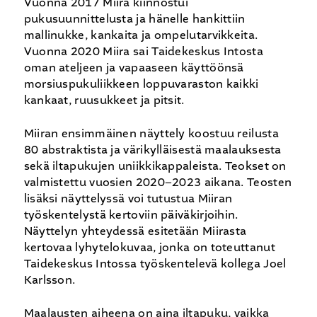
Vuonna 2017 Miira kiinnostui
pukusuunnittelusta ja hänelle hankittiin
mallinukke, kankaita ja ompelutarvikkeita.
Vuonna 2020 Miira sai Taidekeskus Intosta
oman ateljeen ja vapaaseen käyttöönsä
morsiuspukuliikkeen loppuvaraston kaikki
kankaat, ruusukkeet ja pitsit.
Miiran ensimmäinen näyttely koostuu reilusta
80 abstraktista ja värikylläisestä maalauksesta
sekä iltapukujen uniikkikappaleista. Teokset on
valmistettu vuosien 2020–2023 aikana. Teosten
lisäksi näyttelyssä voi tutustua Miiran
työskentelystä kertoviin päiväkirjoihin.
Näyttelyn yhteydessä esitetään Miirasta
kertovaa lyhytelokuvaa, jonka on toteuttanut
Taidekeskus Intossa työskentelevä kollega Joel
Karlsson.
Maalausten aiheena on aina iltapuku, vaikka