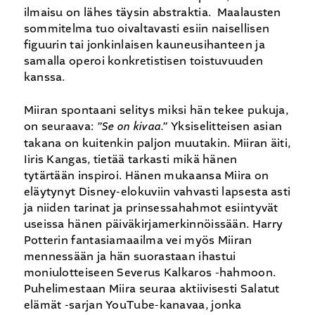
ilmaisu on lähes täysin abstraktia. Maalausten
sommitelma tuo oivaltavasti esiin naisellisen
figuurin tai jonkinlaisen kauneusihanteen ja
samalla operoi konkretistisen toistuvuuden
kanssa.
Miiran spontaani selitys miksi hän tekee pukuja,
on seuraava:
”Se on kivaa.”
Yksiselitteisen asian
takana on kuitenkin paljon muutakin. Miiran äiti,
Iiris Kangas, tietää tarkasti mikä hänen
tytärtään inspiroi. Hänen mukaansa Miira on
eläytynyt Disney-elokuviin vahvasti lapsesta asti
ja niiden tarinat ja prinsessahahmot esiintyvät
useissa hänen päiväkirjamerkinnöissään. Harry
Potterin fantasiamaailma vei myös Miiran
mennessään ja hän suorastaan ihastui
moniulotteiseen Severus Kalkaros -hahmoon.
Puhelimestaan Miira seuraa aktiivisesti Salatut
elämät -sarjan YouTube-kanavaa, jonka