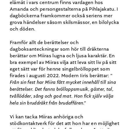
elämät i vars centrum finns vardagen hos
Amanda och persongestalterna på Pihlajakatu. I
dagböckerna framkommer också seriens mer
grova händelser såsom skilsmässor, en bilolycka
och döden.
Framför allt de berättelser och
dagboksanteckningar som hör till dräkterna
berättar om Miiras lugna och ljusa karaktär. En
bra exempel av Miiras vilja att leva sitt liv på sitt
eget sätt var för henne singelbrölloppet som
firades i augusti 2022. Modern Iiris berättar: ”
Från sin fest har Miira fått mycket innehåll till sina
berättelser. Det fanns brölloppsmusik, gäster, tal,
tvållödder, sång och god mat. Hon fick själv välja
hela sin bruddräkt från brudaffären.”
Vi kan tacka Miiras anhöriga och
stödkontaktverk för det att hon har en möjlighet