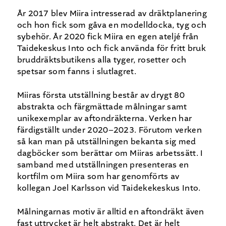
År 2017 blev Miira intresserad av dräktplanering
och hon fick som gåva en modelldocka, tyg och
sybehör. År 2020 fick Miira en egen ateljé från
Taidekeskus Into och fick använda för fritt bruk
bruddräktsbutikens alla tyger, rosetter och
spetsar som fanns i slutlagret.
Miiras första utställning består av drygt 80
abstrakta och färgmättade målningar samt
unikexemplar av aftondräkterna. Verken har
färdigställt under 2020–2023. Förutom verken
så kan man på utställningen bekanta sig med
dagböcker som berättar om Miiras arbetssätt. I
samband med utställningen presenteras en
kortfilm om Miira som har genomförts av
kollegan Joel Karlsson vid Taidekekeskus Into.
Målningarnas motiv är alltid en aftondräkt även
fast uttrycket är helt abstrakt. Det är helt