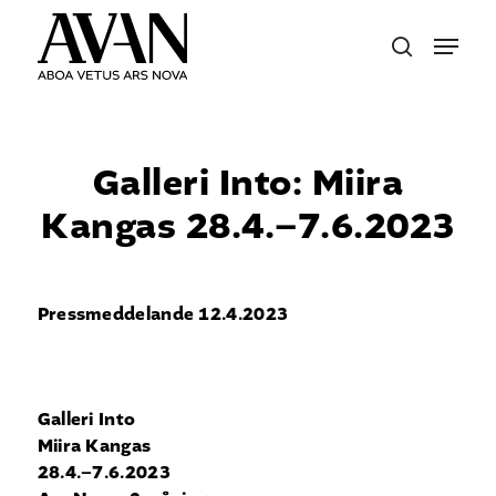
Skip
Menu
to
search
main
content
Galleri Into: Miira
Kangas 28.4.–7.6.2023
Pressmeddelande 12.4.2023
Galleri Into
Miira Kangas
28.4.–7.6.2023