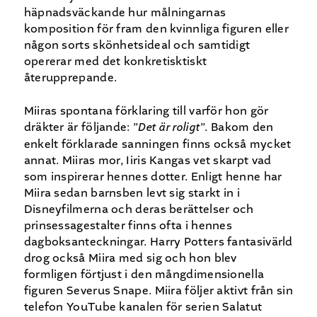
häpnadsväckande hur målningarnas
komposition för fram den kvinnliga figuren eller
någon sorts skönhetsideal och samtidigt
opererar med det konkretisktiskt
återupprepande.
Miiras spontana förklaring till varför hon gör
dräkter är följande: ”
Det är roligt
”. Bakom den
enkelt förklarade sanningen finns också mycket
annat. Miiras mor, Iiris Kangas vet skarpt vad
som inspirerar hennes dotter. Enligt henne har
Miira sedan barnsben levt sig starkt in i
Disneyfilmerna och deras berättelser och
prinsessagestalter finns ofta i hennes
dagboksanteckningar. Harry Potters fantasivärld
drog också Miira med sig och hon blev
formligen förtjust i den mångdimensionella
figuren Severus Snape. Miira följer aktivt från sin
telefon YouTube kanalen för serien Salatut