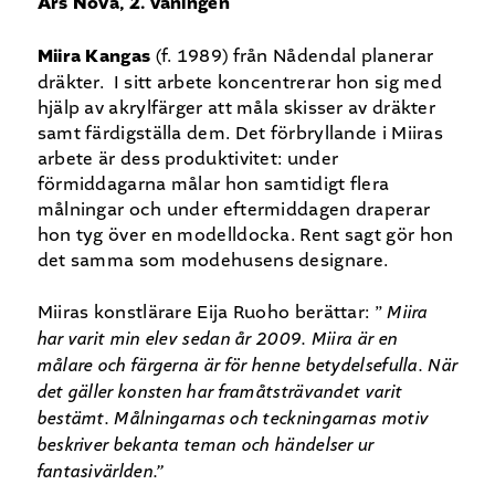
Ars Nova, 2. våningen
Miira Kangas
(f. 1989) från Nådendal planerar
dräkter. I sitt arbete koncentrerar hon sig med
hjälp av akrylfärger att måla skisser av dräkter
samt färdigställa dem. Det förbryllande i Miiras
arbete är dess produktivitet: under
förmiddagarna målar hon samtidigt flera
målningar och under eftermiddagen draperar
hon tyg över en modelldocka. Rent sagt gör hon
det samma som modehusens designare.
Miiras konstlärare Eija Ruoho berättar: ”
Miira
har varit min elev sedan år 2009. Miira är en
målare och färgerna är för henne betydelsefulla. När
det gäller konsten har framåtsträvandet varit
bestämt. Målningarnas och teckningarnas motiv
beskriver bekanta teman och händelser ur
fantasivärlden.”