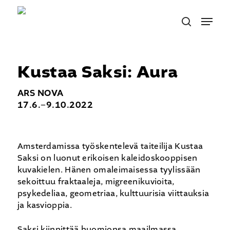
Skip
Menu
to
search
main
content
Kustaa Saksi: Aura
ARS NOVA
17.6.−9.10.2022
Amsterdamissa työskentelevä taiteilija Kustaa
Saksi on luonut erikoisen kaleidoskooppisen
kuvakielen. Hänen omaleimaisessa tyylissään
sekoittuu fraktaaleja, migreenikuvioita,
psykedeliaa, geometriaa, kulttuurisia viittauksia
ja kasvioppia.
Saksi kiinnittää huomionsa maailmassa