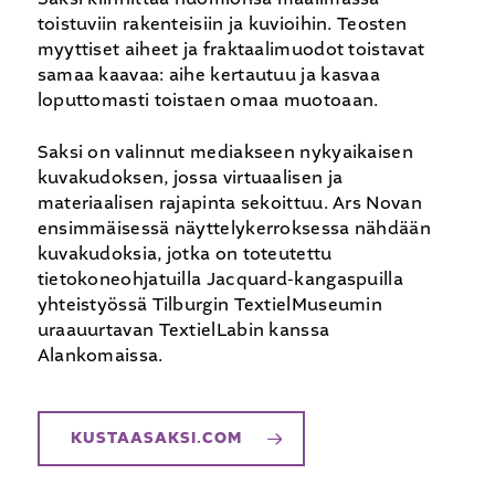
toistuviin rakenteisiin ja kuvioihin. Teosten
myyttiset aiheet ja fraktaalimuodot toistavat
samaa kaavaa: aihe kertautuu ja kasvaa
loputtomasti toistaen omaa muotoaan.
Saksi on valinnut mediakseen nykyaikaisen
kuvakudoksen, jossa virtuaalisen ja
materiaalisen rajapinta sekoittuu. Ars Novan
ensimmäisessä näyttelykerroksessa nähdään
kuvakudoksia, jotka on toteutettu
tietokoneohjatuilla Jacquard-kangaspuilla
yhteistyössä Tilburgin TextielMuseumin
uraauurtavan TextielLabin kanssa
Alankomaissa.
KUSTAASAKSI.COM