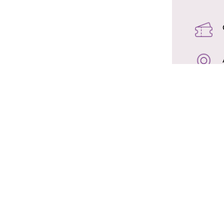
SA
Yleisöopastuksella tutustuta
Mikä on valokuva? Mitä elok
Holma ja Taanila ovat hyvin er