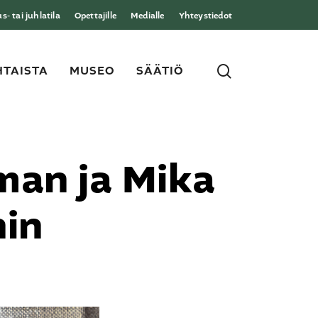
- tai juhlatila
Opettajille
Medialle
Yhteystiedot
search
TAISTA
MUSEO
SÄÄTIÖ
man ja Mika
hin