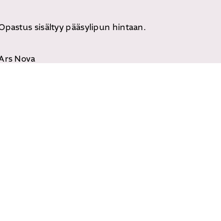
Opastus sisältyy pääsylipun hintaan.
Ars Nova
APUMINEN
an Marjatta Holman ja Mika Taanilan näyttelyihin. Tee
uva on?
ilaisia taiteilijoita, mutta heitä ajaa samankaltainen p