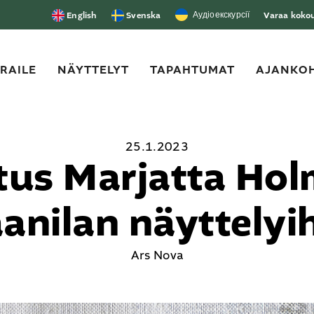
Аудіоекскурсії
English
Svenska
Varaa kokous
ERAILE
NÄYTTELYT
TAPAHTUMAT
AJANKOH
25.1.2023
tus Marjatta Hol
.
anilan näyttelyi
Ars Nova