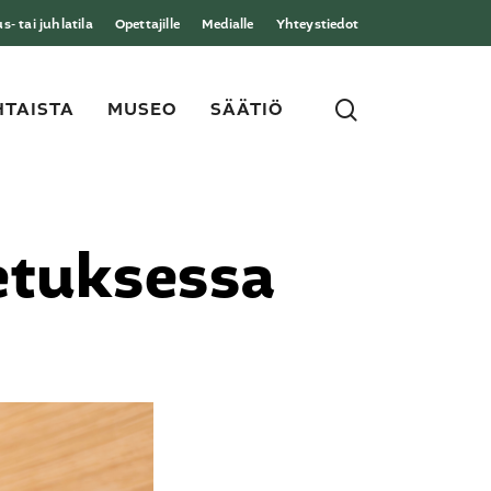
- tai juhlatila
Opettajille
Medialle
Yhteystiedot
search
TAISTA
MUSEO
SÄÄTIÖ
etuksessa