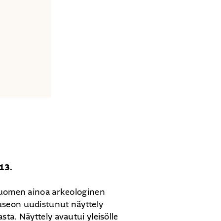
13.
 Suomen ainoa arkeologinen
useon uudistunut näyttely
ta. Näyttely avautui yleisölle