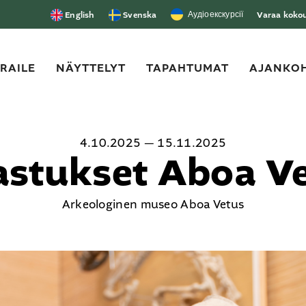
Аудіоекскурсії
English
Svenska
Varaa kokous
ERAILE
NÄYTTELYT
TAPAHTUMAT
AJANKOH
4.10.2025 — 15.11.2025
astukset Aboa V
Arkeologinen museo Aboa Vetus
.