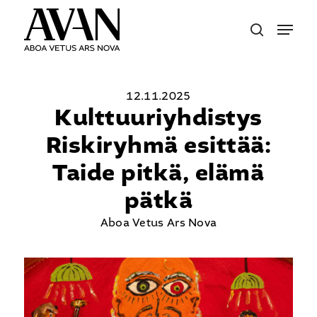
Skip
Menu
to
search
main
content
12.11.2025
Kulttuuriyhdistys
Riskiryhmä esittää:
Taide pitkä, elämä
pätkä
Aboa Vetus Ars Nova