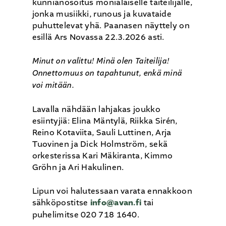
kunnianosoitus monialaiselle taiteilijalle,
jonka musiikki, runous ja kuvataide
puhuttelevat yhä. Paanasen näyttely on
esillä Ars Novassa 22.3.2026 asti.
Minut on valittu! Minä olen Taiteilija!
Onnettomuus on tapahtunut, enkä minä
voi mitään.
Lavalla nähdään lahjakas joukko
esiintyjiä: Elina
Mäntylä
, Riikka Sirén,
Reino Kotaviita, Sauli Luttinen, Arja
Tuovinen ja Dick Holmström, sekä
orkesterissa Kari Mäkiranta, Kimmo
Gröhn ja Ari Hakulinen.
Lipun voi halutessaan varata ennakkoon
sähköpostitse
info@avan.fi
tai
puhelimitse 020 718 1640.