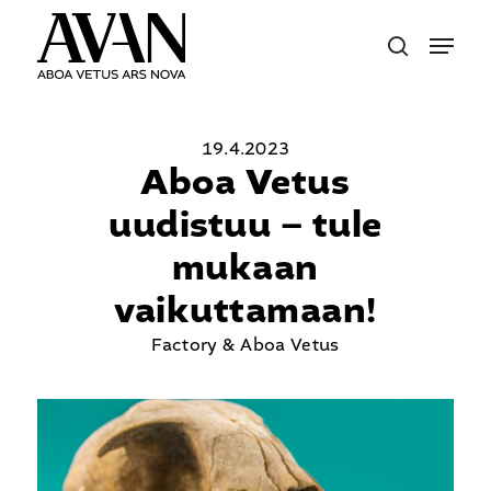
Skip
Menu
to
search
main
content
19.4.2023
Aboa Vetus
uudistuu – tule
mukaan
vaikuttamaan!
Factory & Aboa Vetus