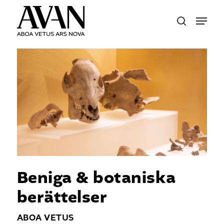
Skip
Menu
to
search
main
content
Beniga & botaniska
berättelser
ABOA VETUS