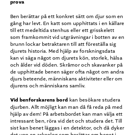
prova
Ben berättar på ett konkret sätt om djur som en
gång har levt. En katt som upphittats i en källare
till ett medeltida stenhus eller ett grisskelett
som framkommit vid utgrävningar i botten av en
brunn lockar betraktaren till att föreställa sig
djurets historia. Med hjälp av forskningsdata
kan vi säga något om djurets kön, storlek, hälsa
och ålder vid döden. Skråmor och skavanker på
de upphittade benen säger ofta något om andra
djurs beteende, människans aktiviteter eller om
djurens och människans samliv.
Vid benforskarens bord
kan besökare studera
djurben. Allt möjligt kan man då få reda på med
hjälp av dem! På arbetsbordet kan man välja ett
intressant ben, röra vid det och studera det. Till
sist kan benet läggas i en detektor, och då dyker
det upp en arkeolog som berättar om benet i