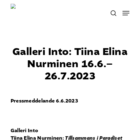
Skip
Menu
to
search
main
content
Galleri Into: Tiina Elina
Nurminen 16.6.–
26.7.2023
Pressmeddelande 6.6.2023
Galleri Into
Tiina Elina Nurminen:
Tillsammans i Paradiset