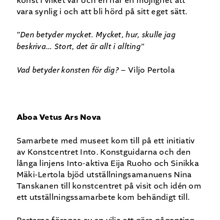
konst i vilket var och en har en möjlighet att
vara synlig i och att bli hörd på sitt eget sätt.
”
Den betyder mycket. Mycket, hur, skulle jag
beskriva… Stort,
det är allt i allting
”
Vad betyder konsten för dig?
– Viljo Pertola
Aboa Vetus Ars Nova
Samarbete med museet kom till på ett initiativ
av Konstcentret Into. Konstguidarna och den
långa linjens Into-aktiva Eija Ruoho och Sinikka
Mäki-Lertola bjöd utställningsamanuens Nina
Tanskanen till konstcentret på visit och idén om
ett utställningssamarbete kom behändigt till.