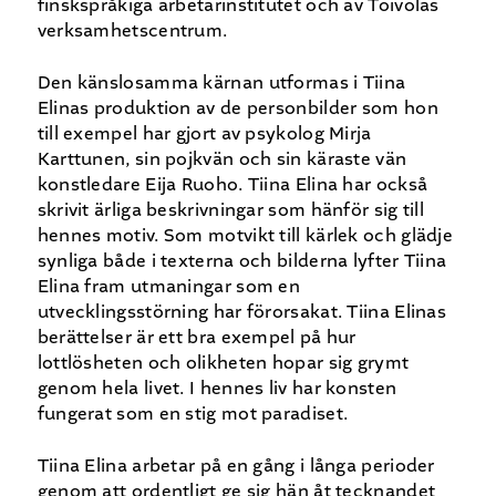
finskspråkiga arbetarinstitutet och av Toivolas
verksamhetscentrum.
Den känslosamma kärnan utformas i Tiina
Elinas produktion av de personbilder som hon
till exempel har gjort av psykolog Mirja
Karttunen, sin pojkvän och sin käraste vän
konstledare Eija Ruoho. Tiina Elina har också
skrivit ärliga beskrivningar som hänför sig till
hennes motiv. Som motvikt till kärlek och glädje
synliga både i texterna och bilderna lyfter Tiina
Elina fram utmaningar som en
utvecklingsstörning har förorsakat. Tiina Elinas
berättelser är ett bra exempel på hur
lottlösheten och olikheten hopar sig grymt
genom hela livet. I hennes liv har konsten
fungerat som en stig mot paradiset.
Tiina Elina arbetar på en gång i långa perioder
genom att ordentligt ge sig hän åt tecknandet