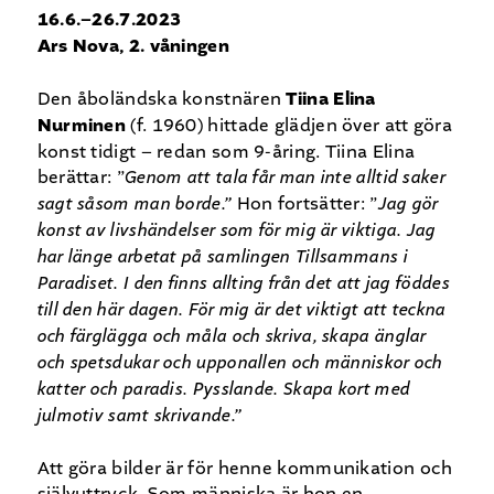
16.6.–26.7.2023
Ars Nova, 2. våningen
Den åboländska konstnären
Tiina Elina
Nurminen
(f. 1960) hittade glädjen över att göra
konst tidigt – redan som 9-åring. Tiina Elina
berättar: ”
Genom att tala får man inte alltid saker
sagt såsom man borde.”
Hon fortsätter: ”
Jag gör
konst av livshändelser som för mig är viktiga. Jag
har länge arbetat på samlingen Tillsammans i
Paradiset. I den finns allting från det att jag föddes
till den här dagen. För mig är det viktigt att teckna
och färglägga och måla och skriva, skapa änglar
och spetsdukar och upponallen och människor och
katter och paradis. Pysslande. Skapa kort med
julmotiv samt skrivande.”
Att göra bilder är för henne kommunikation och
självuttryck. Som människa är hon en